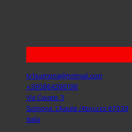
tv1sulmona@hotmail.com
+390864266196
Via Cavate 3
Sulmona
,
L’Aquila /Abruzzo
67039
Italia